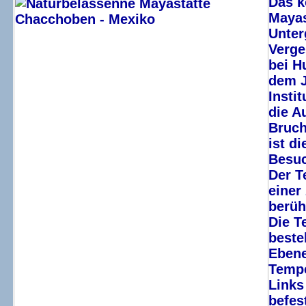
Das k
Mayas
Unter
Verge
bei H
dem J
Insti
die A
Bruch
ist d
Besuc
Der T
einer
berüh
Die T
beste
Ebene
Tempe
Links
befes