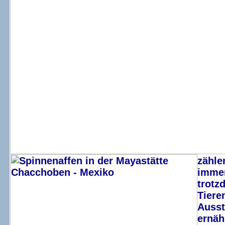
zähle
immer
trotz
Tiere
Ausst
ernäh