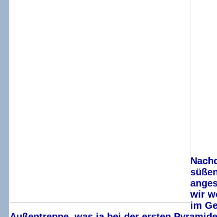
Nachd
süßen
ange
wir w
im Ge
Außentreppe, was ja bei der ersten Pyramide