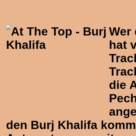
Wer 
hat 
Trac
Trac
die 
Pech
ange
den Burj Khalifa komm