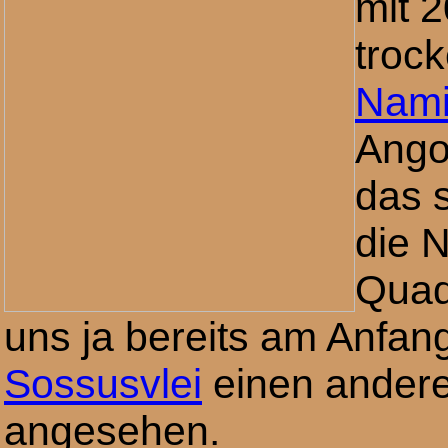
mit 
trock
Nami
Ango
das 
die 
Quad
uns ja bereits am Anfan
Sossusvlei
einen andere
angesehen.