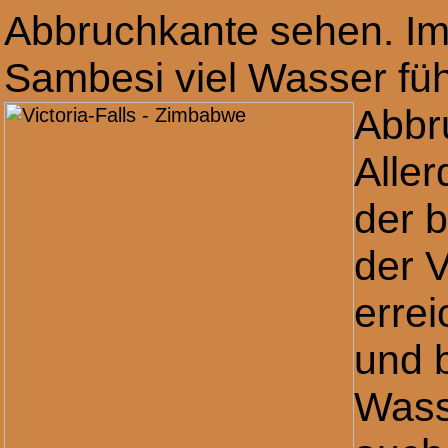
Abbruchkante sehen. Im
Sambesi viel Wasser füh
Abbru
Aller
der b
der V
erre
und b
Wass