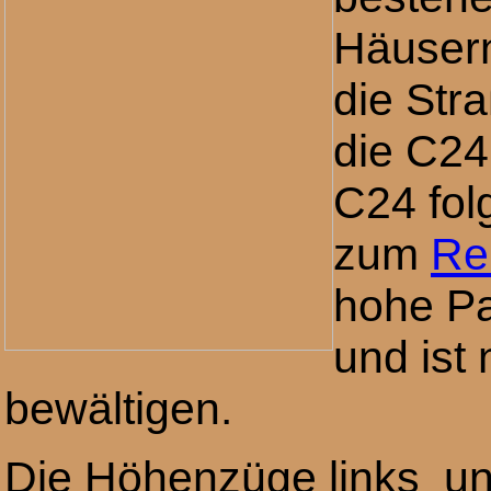
Häusern.
die Str
die C24
C24 fol
zum
Re
hohe Pa
und ist
bewältigen.
Die Höhenzüge links u